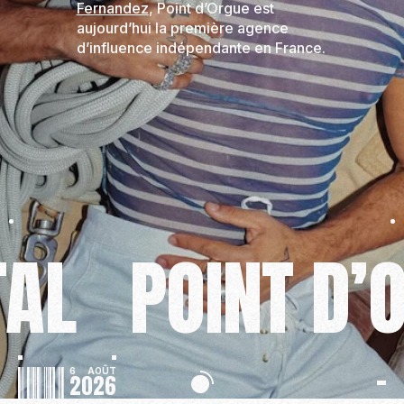
Fernandez
, Point d’Orgue est
aujourd’hui la première agence
d’influence indépendante en France.
POINT D’ORG
6
AOÛT
2026