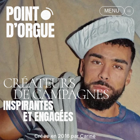
MENU
CRÉATEURS
DE CAMPAGNES
INSPIRANTES
ET ENGAGÉES
Créée en 2016 par
Carine