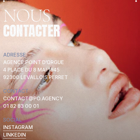
NOUS
CONTACTER
ADRESSE
AGENCE POINT D’ORGUE
4 PLACE DU 8 MAI 1945
92300 LEVALLOIS PERRET
CONTACT
CONTACT@PO.AGENCY
01 82 83 00 01
SOCIAL
INSTAGRAM
LINKEDIN