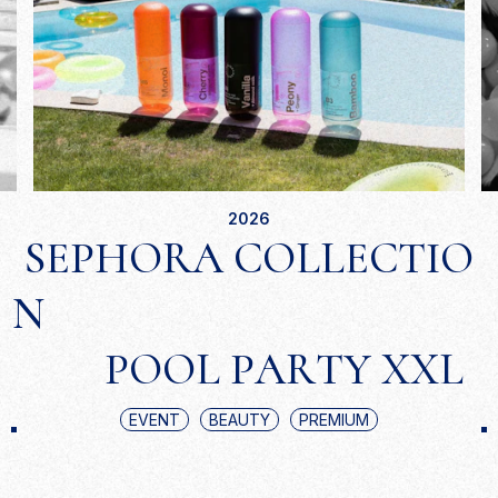
2
0
2
6
S
E
P
H
O
R
A
C
O
L
L
E
C
T
I
O
N
P
O
O
L
P
A
R
T
Y
X
X
L
EVENT
BEAUTY
PREMIUM